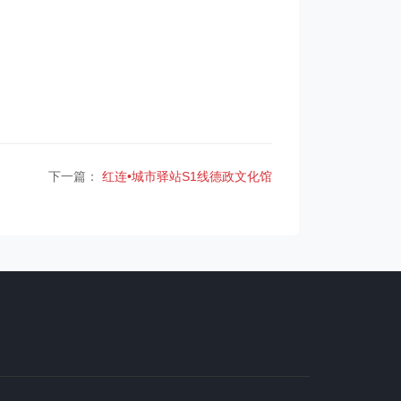
下一篇：
红连•城市驿站S1线德政文化馆