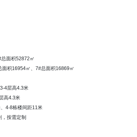
#总面积52872㎡
总面积16954㎡、7#总面积16869㎡
3-4层高4.3米
层高4.3米
、4-8栋楼间距11米
分割，按需定制