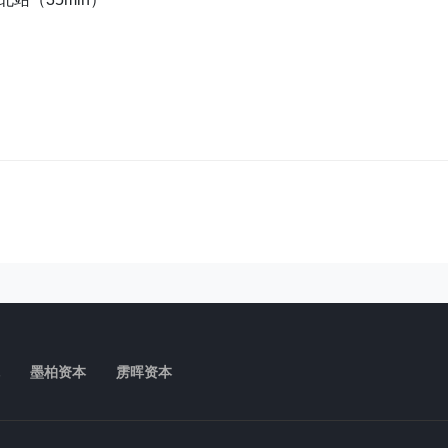
墨柏资本
雳晖资本