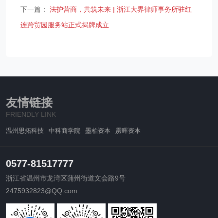
下一篇：
法护营商，共筑未来 | 浙江大界律师事务所驻红
连跨贸园服务站正式揭牌成立
友情链接
FRIENDLY LINK
温州思拓科技
中科商学院
墨柏资本
雳晖资本
0577-81517777
浙江省温州市龙湾区蒲州街道文会路9号
2475932823@QQ.com